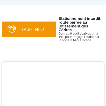
Stationnement interdit,
Fe
route barrée au
Tu
lotissement des
Du 
FLASH INFO
202
Cèdres
par
Du 5 au 6 août 2026 de 7h à
13h, pour traçage routier par
la société Midi Traçage.