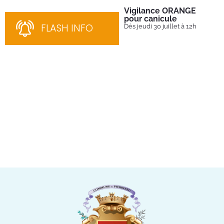
Vigilance ORANGE
Pl
pour canicule
Ins
nom
FLASH INFO
Dès jeudi 30 juillet à 12h
bén
néc
cha