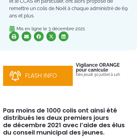
et le CCAS en particulier, ont alors proposé de
remettre un colis de Noël à chaque administré de 69
ans et plus.
Mis en ligne le
3 décembre 2021
Vigilance ORANGE
Pl
pour canicule
Ins
nom
FLASH INFO
Dès jeudi 30 juillet à 12h
bén
néc
cha
Pas moins de 1000 colis ont ainsi été
distribués les deux premiers jours
de décembre 2021 avec l’aide des élus
du conseil municipal des jeunes.