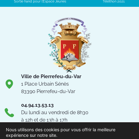
Sortie hand pour l’Espace Jeunes
Téléthon 2021
Ville de Pierrefeu-du-Var
1 Place Urbain Sénès
83390 Pierrefeu-du-Var
04.94.13.53.13
Du lundi au vendredi de 8h30
à 12h et de 13h à 17h
Nous utilisons des cookies pour vous offrir la meilleure
NOUS CONTACTER
expérience sur notre site.