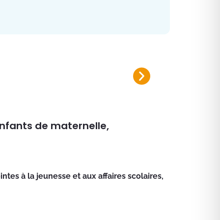
Plan canicule 2026
Inscrivez-vous sur le registre nomi
nfants de maternelle,
intes à la jeunesse et aux affaires scolaires,