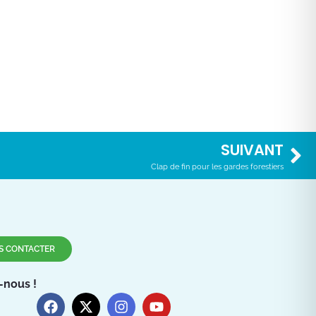
SUIVANT
Clap de fin pour les gardes forestiers
S CONTACTER
-nous !