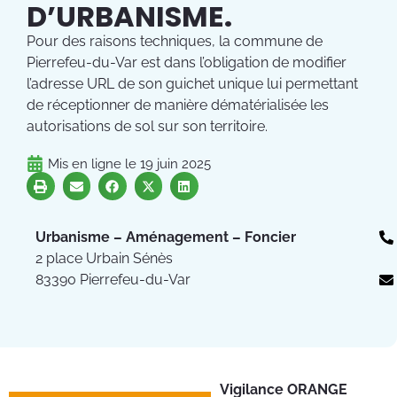
D’URBANISME.
Pour des raisons techniques, la commune de
Pierrefeu-du-Var est dans l’obligation de modifier
l’adresse URL de son guichet unique lui permettant
de réceptionner de manière dématérialisée les
autorisations de sol sur son territoire.
Mis en ligne le
19 juin 2025
Urbanisme – Aménagement – Foncier
2 place Urbain Sénès
83390 Pierrefeu-du-Var
Vigilance ORANGE
Pl