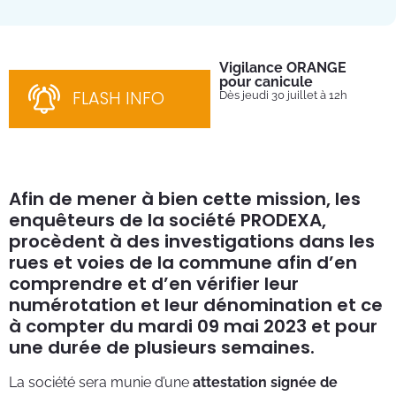
Vigilance ORANGE
Pl
pour canicule
Ins
nom
FLASH INFO
Dès jeudi 30 juillet à 12h
bén
néc
cha
Afin de mener à bien cette mission, les
enquêteurs de la société PRODEXA,
procèdent à des investigations dans les
rues et voies de la commune afin d’en
comprendre et d’en vérifier leur
numérotation et leur dénomination et ce
à compter du mardi 09 mai 2023 et pour
une durée de plusieurs semaines.
La société sera munie d’une
attestation signée de