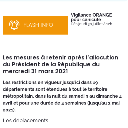
Vigilance ORANGE
Pl
pour canicule
Ins
nom
FLASH INFO
Dès jeudi 30 juillet à 12h
bén
néc
cha
Les mesures à retenir après l’allocution
du Président de la République du
mercredi 31 mars 2021
Les restrictions en vigueur jusqu’ici dans 19
départements sont étendues à tout le territoire
métropolitain, dans la nuit du samedi 3 au dimanche 4
avril et pour une durée de 4 semaines (jusqu’au 3 mai
2021).
Les déplacements