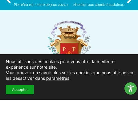
Pierrefeu est « terre de jeux 2024 »
Attention aux appels frauduleux
Nous utilisons des cookies pour vous offrir la meilleure
expérience sur notre site.
Vous pouvez en savoir plus sur les cookies que nous utilisons ou
les désactiver dans
paramètres
.
Ville de Pierrefeu-du-Var
1 Place Urbain Sénès
Accepter
83390 Pierrefeu-du-Var
04.94.13.53.13
Du lundi au vendredi de 8h30
à 12h et de 13h à 17h
NOUS CONTACTER