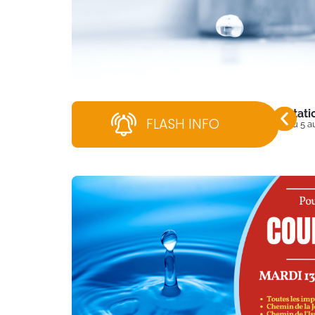
Stati
FLASH INFO
Du 5 a