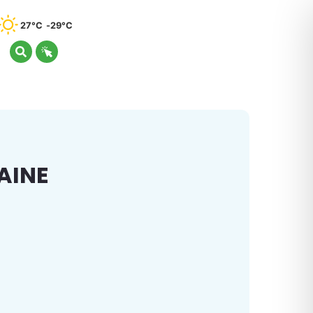
27°C
29°C
AINE