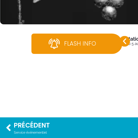
Stati
FLASH INFO
Du 5 a
PRÉCÉDENT
Service événementiel