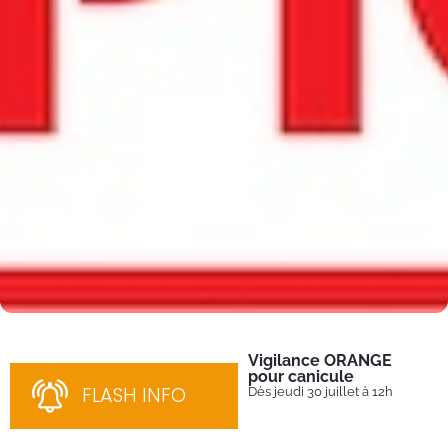
Vigilance ORANGE
Pl
pour canicule
Ins
nom
FLASH INFO
Dès jeudi 30 juillet à 12h
bén
néc
cha