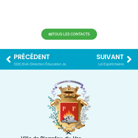
TOUS LES CONTACTS
PRÉCÉDENT
SUIVANT
DDEJSVA (Direction Éducation Jeunesse, Sport et Vie Associative)
Leï Espintchaïres