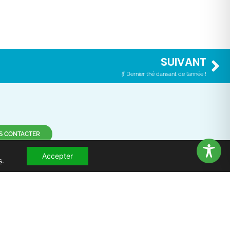
SUIVANT
💃 Dernier thé dansant de l’année !
S CONTACTER
Accepter
-nous !
s
.