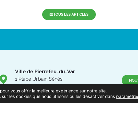
TOUS LES ARTICLES
Ville de Pierrefeu-du-Var
1 Place Urbain Sénès
NOU
83390 Pierrefeu-du-Var
pour vous offrir la meilleure expérience sur notre site.
Suivez
 sur les cookies que nous utilisons ou les désactiver dans
paramètre
04.94.13.53.13
Du lundi au vendredi de 8h30
à 12h et de 13h à 17h
DENTIALITÉ
EXTRANET