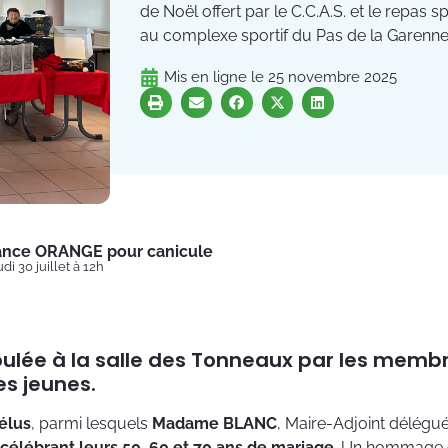
de Noël offert par le C.C.A.S. et le repa
au complexe sportif du Pas de la Garenne
Mis en ligne le
25 novembre 2025
lance ORANGE pour canicule
di 30 juillet à 12h
éroulée à la salle des Tonneaux par les memb
es jeunes.
élus
, parmi lesquels
Madame BLANC
, Maire-Adjoint déléguée
 célébrant leurs 50, 60 et 70 ans de mariage
. Un hommage c