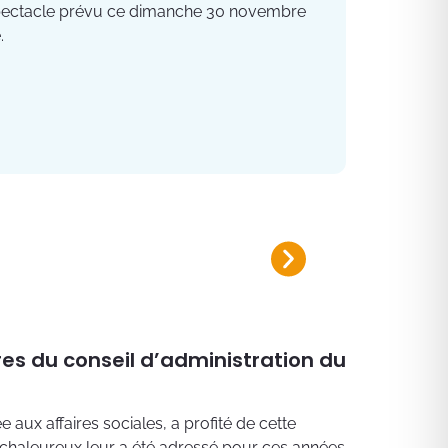
s spectacle prévu ce dimanche 30 novembre
.
Plan canicule 2026
Inscrivez-vous sur le registre nomi
res du conseil d’administration du
 aux affaires sociales, a profité de cette
haleureux leur a été adressé pour ces années