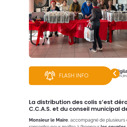
Vigi
FLASH INFO
Dès jeu
La distribution des colis s’est d
C.C.A.S. et du conseil municipal d
Monsieur le Maire
, accompagné de plusieurs
rencontre pour mettre à l’honneur
les couples