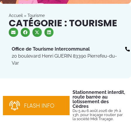
Accueil
»
Tourisme
CATÉGORIE : TOURISME
Office de Tourisme Intercommunal
20 boulevard Henri GUERIN 83390 Pierrefeu-du-
Var
Stationnement interdit,
Fe
route barrée au
Tu
lotissement des
Du 
FLASH INFO
202
Cèdres
par
Du 5 au 6 août 2026 de 7h à
13h, pour traçage routier par
la société Midi Traçage.