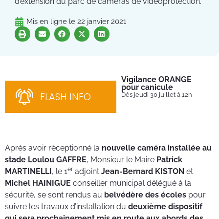
d’extension du parc de caméras de vidéoprotection.
Mis en ligne le
22 janvier 2021
Vigilance ORANGE
Pl
pour canicule
Ins
nom
FLASH INFO
Dès jeudi 30 juillet à 12h
bén
néc
cha
Après avoir réceptionné la
nouvelle caméra installée au
stade Loulou GAFFRE
, Monsieur le Maire
Patrick
er
MARTINELLI
, le 1
adjoint
Jean-Bernard KISTON
et
Michel HAINIGUE
conseiller municipal délégué à la
sécurité, se sont rendus au
belvédère des écoles
pour
suivre les travaux d’installation du
deuxième dispositif
qui sera prochainement mis en route aux abords des