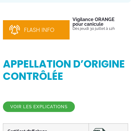
Vigilance ORANGE
Pl
pour canicule
Ins
nom
FLASH INFO
Dès jeudi 30 juillet à 12h
bén
néc
cha
APPELLATION D’ORIGINE
CONTRÔLÉE
VOIR LES EXPLICATIONS