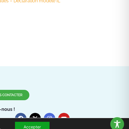
âties – Déclaration modèle IL
S CONTACTER
-nous !
Accepter