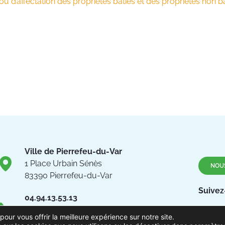
 d’affectation des propriétés bâties et des propriétés non b
Ville de Pierrefeu-du-Var
1 Place Urbain Sénès
NOU
83390 Pierrefeu-du-Var
Suivez
04.94.13.53.13
Du lundi au vendredi de 8h30
pour vous offrir la meilleure expérience sur notre site.
à 12h et de 13h à 17h