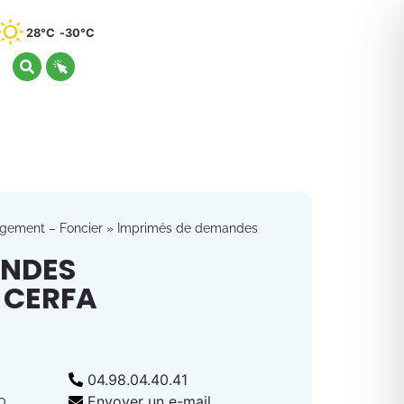
28°C
30°C
gement – Foncier
»
Imprimés de demandes
ANDES
 CERFA
04.98.04.40.41
0
Envoyer un e-mail