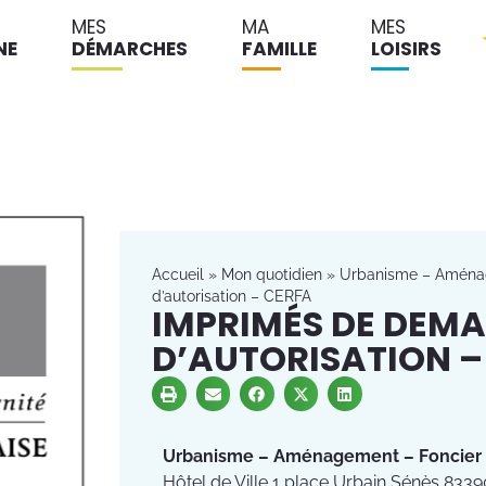
MES
MA
MES
NE
DÉMARCHES
FAMILLE
LOISIRS
Accueil
»
Mon quotidien
»
Urbanisme – Aména
d’autorisation – CERFA
IMPRIMÉS DE DEM
D’AUTORISATION –
Urbanisme – Aménagement – Foncier
Hôtel de Ville 1 place Urbain Sénès 8339