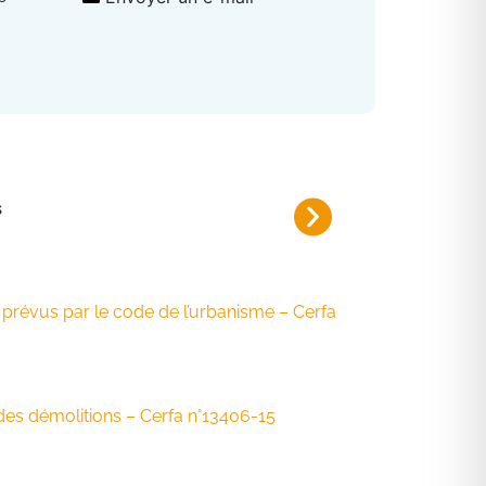
s
Fermeture de route La Tuil
Du mardi 4 au jeudi 6 août 2026 d
n prévus par le code de l’urbanisme – Cerfa
es démolitions – Cerfa n°13406-15