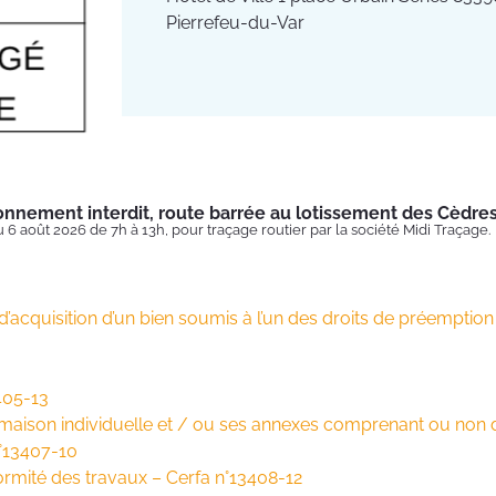
Pierrefeu-du-Var
onnement interdit, route barrée au lotissement des Cèdre
u 6 août 2026 de 7h à 13h, pour traçage routier par la société Midi Traçage.
d’acquisition d’un bien soumis à l’un des droits de préemptio
405-13
aison individuelle et / ou ses annexes comprenant ou non d
n°13407-10
formité des travaux – Cerfa n°13408-12