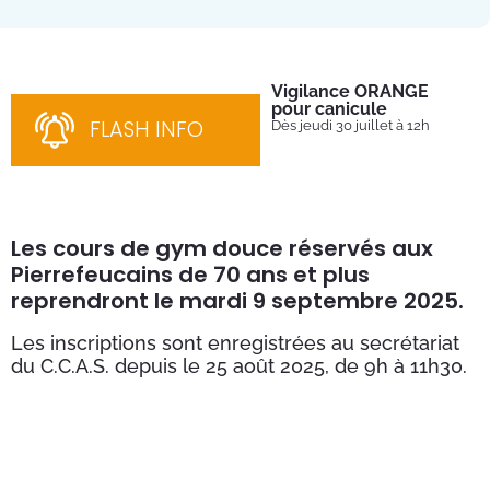
Vigilance ORANGE
Pl
pour canicule
Ins
nom
FLASH INFO
Dès jeudi 30 juillet à 12h
bén
néc
cha
Les cours de gym douce réservés aux
Pierrefeucains de 70 ans et plus
reprendront le mardi 9 septembre 2025.
Les inscriptions sont enregistrées au secrétariat
du C.C.A.S. depuis le 25 août 2025, de 9h à 11h30.