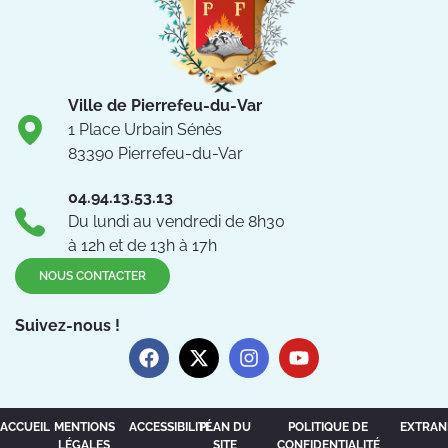
Ville de Pierrefeu-du-Var
1 Place Urbain Sénès
83390 Pierrefeu-du-Var
04.94.13.53.13
Du lundi au vendredi de 8h30
à 12h et de 13h à 17h
NOUS CONTACTER
Suivez-nous !
ACCUEIL
MENTIONS
ACCESSIBILITÉ
PLAN DU
POLITIQUE DE
EXTRAN
LÉGALES
SITE
CONFIDENTIALITÉ