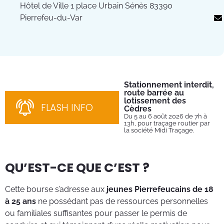
Hôtel de Ville 1 place Urbain Sénès 83390
Pierrefeu-du-Var
Stationnement interdit,
Fe
route barrée au
Tu
lotissement des
Du 
FLASH INFO
202
Cèdres
par
Du 5 au 6 août 2026 de 7h à
13h, pour traçage routier par
la société Midi Traçage.
QU’EST-CE QUE C’EST ?
Cette bourse s’adresse aux
jeunes Pierrefeucains de 18
à 25 ans
ne possédant pas de ressources personnelles
ou familiales suffisantes pour passer le permis de