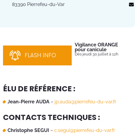
83390 Pierrefeu-du-Var
Vigilance ORANGE
Pl
pour canicule
Ins
nom
FLASH INFO
Dès jeudi 30 juillet à 12h
bén
néc
cha
ÉLU DE RÉFÉRENCE :
Jean-Pierre AUDA
–
jp.auda@pierrefeu-du-var.fr
CONTACTS TECHNIQUES :
Christophe SEGUI
–
c.segui@pierrefeu-du-var.fr