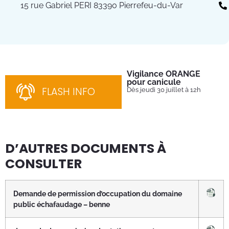
15 rue Gabriel PERI 83390 Pierrefeu-du-Var
Vigilance ORANGE
Pl
pour canicule
Ins
nom
FLASH INFO
Dès jeudi 30 juillet à 12h
bén
néc
cha
D’AUTRES DOCUMENTS À
CONSULTER
Demande de permission d’occupation du domaine
public échafaudage – benne