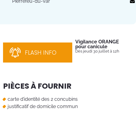
Pierrefeu-du-Var
Vigilance ORANGE
Pl
pour canicule
Ins
nom
FLASH INFO
Dès jeudi 30 juillet à 12h
bén
néc
cha
PIÈCES À FOURNIR
carte d’identité des 2 concubins
justificatif de domicile commun