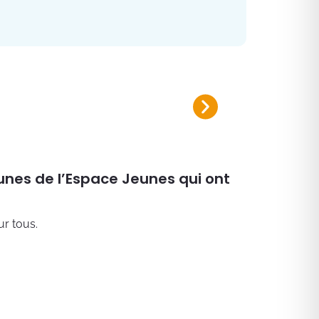
Plan canicule 2026
Inscrivez-vous sur le registre nomi
eunes de l’Espace Jeunes qui ont
ur tous.