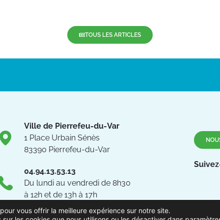
TOUS LES ARTICLES
Ville de Pierrefeu-du-Var
1 Place Urbain Sénès
NOU
83390 Pierrefeu-du-Var
Suivez
04.94.13.53.13
Du lundi au vendredi de 8h30
à 12h et de 13h à 17h
pour vous offrir la meilleure expérience sur notre site.
 sur les cookies que nous utilisons ou les désactiver dans
paramètre