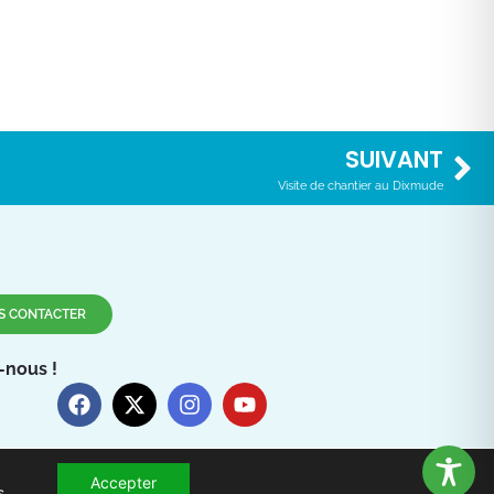
SUIVANT
Visite de chantier au Dixmude
S CONTACTER
-nous !
Accepter
s
.