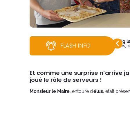
Vigi
FLASH INFO
Dès jeu
Et comme une surprise n’arrive ja
joué le rôle de serveurs !
Monsieur le Maire
, entouré d’
élus
, était prés