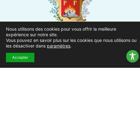
Nous utilisons des cookies pour vous offrir la meilleure
Ville de Pierrefeu-du-Var
expérience sur notre site.
Vous pouvez en savoir plus sur les cookies que nous utilisons ou
1 Place Urbain Sénès
les désactiver dans
paramètres
.
83390 Pierrefeu-du-Var
Accepter
04.94.13.53.13
Du lundi au vendredi de 8h30
à 12h et de 13h à 17h
NOUS CONTACTER
Suivez-nous !
ACCUEIL
MENTIONS
ACCESSIBILITÉ
PLAN DU
POLITIQUE DE
EXTRAN
LÉGALES
SITE
CONFIDENTIALITÉ