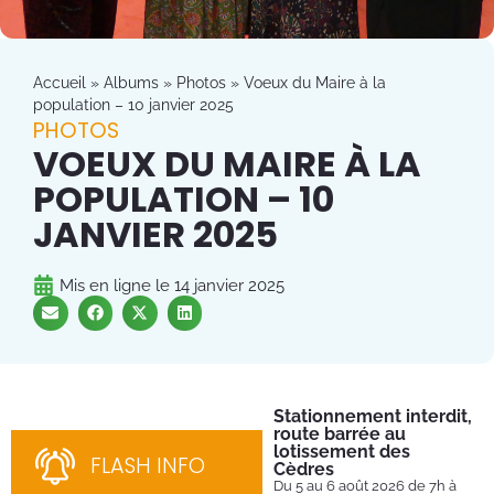
Accueil
»
Albums
»
Photos
»
Voeux du Maire à la
population – 10 janvier 2025
PHOTOS
VOEUX DU MAIRE À LA
POPULATION – 10
JANVIER 2025
Mis en ligne le
14 janvier 2025
Stationnement interdit,
Fe
route barrée au
Tu
lotissement des
Du 
FLASH INFO
202
Cèdres
par
Du 5 au 6 août 2026 de 7h à