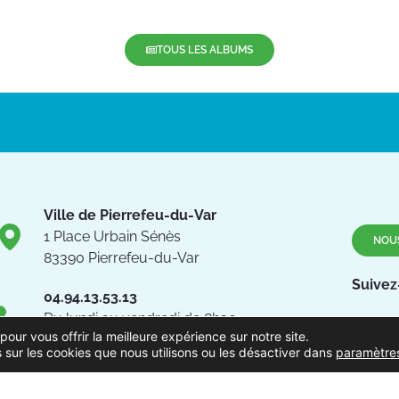
TOUS LES ALBUMS
Ville de Pierrefeu-du-Var
1 Place Urbain Sénès
NOU
83390 Pierrefeu-du-Var
Suivez
04.94.13.53.13
Du lundi au vendredi de 8h30
pour vous offrir la meilleure expérience sur notre site.
à 12h et de 13h à 17h
 sur les cookies que nous utilisons ou les désactiver dans
paramètre