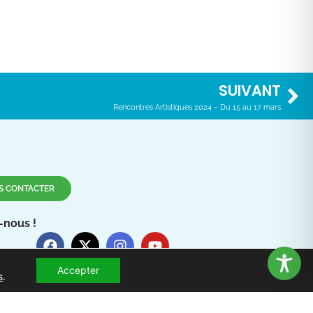
SUIVANT
Rencontres Artistiques 2024 – Du 15 au 17 mars
S CONTACTER
-nous !
Accepter
s
.