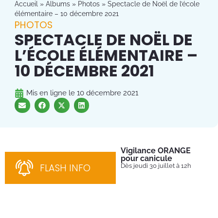
Accueil
»
Albums
»
Photos
»
Spectacle de Noël de l’école
élémentaire – 10 décembre 2021
PHOTOS
SPECTACLE DE NOËL DE
L’ÉCOLE ÉLÉMENTAIRE –
10 DÉCEMBRE 2021
Mis en ligne le
10 décembre 2021
Vigilance ORANGE
Pl
pour canicule
Ins
nom
FLASH INFO
Dès jeudi 30 juillet à 12h
bén
néc
cha