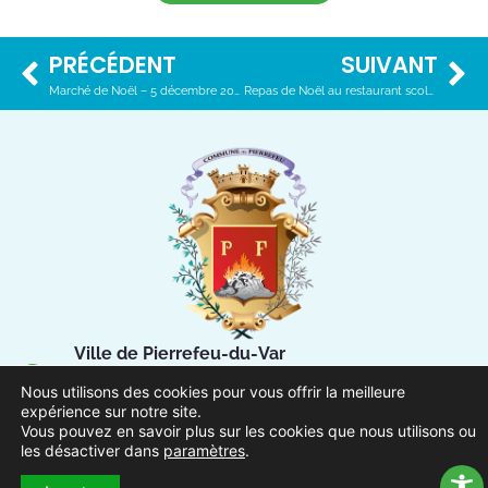
PRÉCÉDENT
SUIVANT
Marché de Noël – 5 décembre 2021
Repas de Noël au restaurant scolaire – 14 décembre 2021
Ville de Pierrefeu-du-Var
1 Place Urbain Sénès
Nous utilisons des cookies pour vous offrir la meilleure
83390 Pierrefeu-du-Var
expérience sur notre site.
Vous pouvez en savoir plus sur les cookies que nous utilisons ou
les désactiver dans
paramètres
.
04.94.13.53.13
Du lundi au vendredi de 8h30