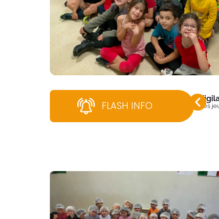
Vigi
FLASH INFO
Dès jeu