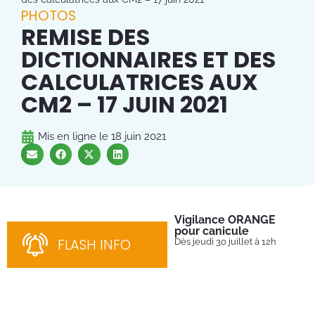
PHOTOS
REMISE DES
DICTIONNAIRES ET DES
CALCULATRICES AUX
CM2 – 17 JUIN 2021
Mis en ligne le
18 juin 2021
Vigilance ORANGE
Pl
pour canicule
Ins
nom
FLASH INFO
Dès jeudi 30 juillet à 12h
bén
néc
cha