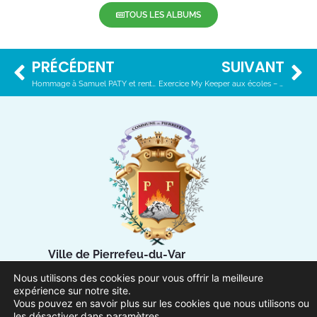
TOUS LES ALBUMS
PRÉCÉDENT
SUIVANT
Hommage à Samuel PATY et rentrée scolaire – 2 novembre 2020
Exercice My Keeper aux écoles – 12 novembre 2020
Ville de Pierrefeu-du-Var
1 Place Urbain Sénès
Nous utilisons des cookies pour vous offrir la meilleure
83390 Pierrefeu-du-Var
expérience sur notre site.
Vous pouvez en savoir plus sur les cookies que nous utilisons ou
les désactiver dans
paramètres
.