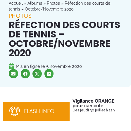
Accueil
»
Albums
»
Photos
»
Réfection des courts de
tennis – Octobre/Novembre 2020
PHOTOS
RÉFECTION DES COURTS
DE TENNIS –
OCTOBRE/NOVEMBRE
2020
Mis en ligne le
5 novembre 2020
Vigilance ORANGE
Pl
pour canicule
Ins
nom
FLASH INFO
Dès jeudi 30 juillet à 12h
bén
néc
cha