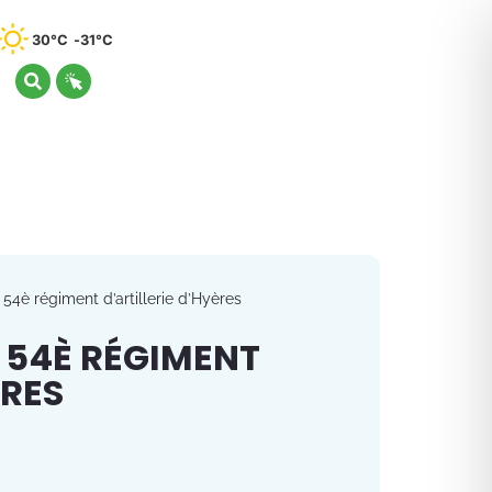
30°C
31°C
54è régiment d’artillerie d’Hyères
 54È RÉGIMENT
ÈRES