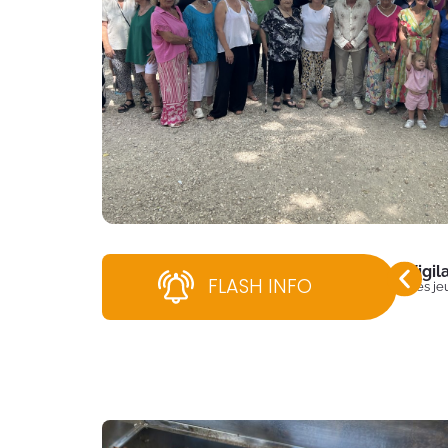
Vigi
FLASH INFO
Dès jeu