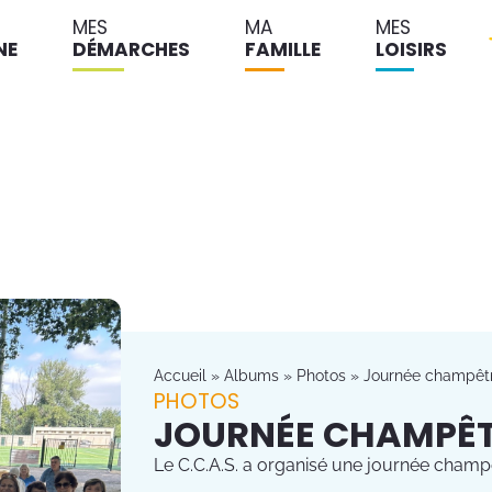
MES
MA
MES
NE
DÉMARCHES
FAMILLE
LOISIRS
Accueil
»
Albums
»
Photos
»
Journée champêtre
PHOTOS
JOURNÉE CHAMPÊTR
Le C.C.A.S. a organisé une journée champ