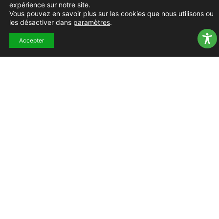
expérience sur notre site.
Vous pouvez en savoir plus sur les cookies que nous utilisons ou
les désactiver dans
paramètres
.
Accepter
TOUS LES ALBUMS
PRÉCÉDENT
SUIVANT
Appel du 18 juin 1940
Kermesse de la crèche – 20 juin 2025