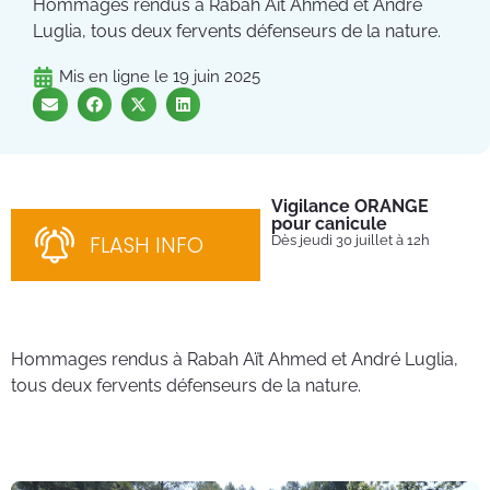
Hommages rendus à Rabah Aït Ahmed et André
Luglia, tous deux fervents défenseurs de la nature.
Mis en ligne le
19 juin 2025
Vigilance ORANGE
Pl
pour canicule
Ins
nom
FLASH INFO
Dès jeudi 30 juillet à 12h
bén
néc
cha
Hommages rendus à Rabah Aït Ahmed et André Luglia,
tous deux fervents défenseurs de la nature.