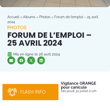
Accueil
»
Albums
»
Photos
»
Forum de l’emploi – 25 avril
2024
PHOTOS
FORUM DE L’EMPLOI –
25 AVRIL 2024
Mis en ligne le
26 avril 2024
Vigilance ORANGE
Pl
pour canicule
Ins
nom
FLASH INFO
Dès jeudi 30 juillet à 12h
bén
néc
cha