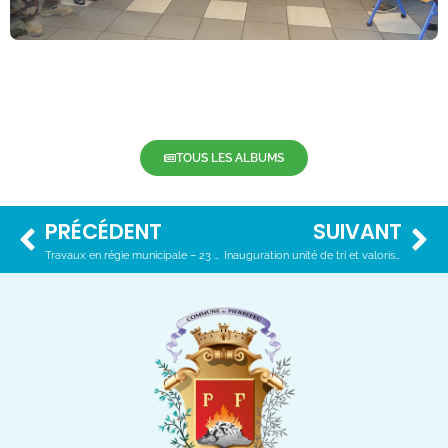
TOUS LES ALBUMS
PRÉCÉDENT
SUIVANT
Travaux en régie municipale – 23 avril 2024
Inauguration unité de tri et valorisation – 26 avril 2024