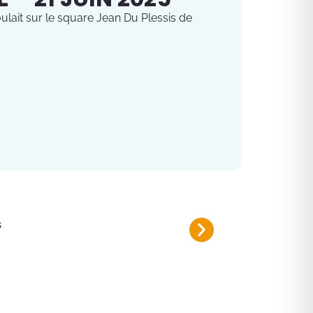
ulait sur le square Jean Du Plessis de
s
Fermeture de route La Tuil
Du mardi 4 au jeudi 6 août 2026 d