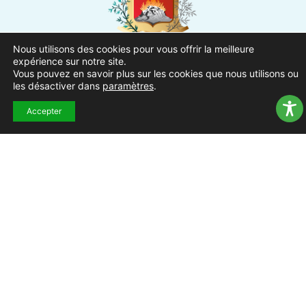
Nous utilisons des cookies pour vous offrir la meilleure
Ville de Pierrefeu-du-Var
expérience sur notre site.
1 Place Urbain Sénès
Vous pouvez en savoir plus sur les cookies que nous utilisons ou
les désactiver dans
paramètres
.
83390 Pierrefeu-du-Var
Accepter
04.94.13.53.13
Du lundi au vendredi de 8h30
à 12h et de 13h à 17h
NOUS CONTACTER
Suivez-nous !
ACCUEIL
MENTIONS
ACCESSIBILITÉ
PLAN DU
POLITIQUE DE
EXTRAN
LÉGALES
SITE
CONFIDENTIALITÉ