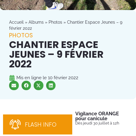
Accueil
»
Albums
»
Photos
»
Chantier Espace Jeunes – 9
février 2022
PHOTOS
CHANTIER ESPACE
JEUNES – 9 FÉVRIER
2022
Mis en ligne le
10 février 2022
Vigilance ORANGE
Pl
pour canicule
Ins
nom
FLASH INFO
Dès jeudi 30 juillet à 12h
bén
néc
cha