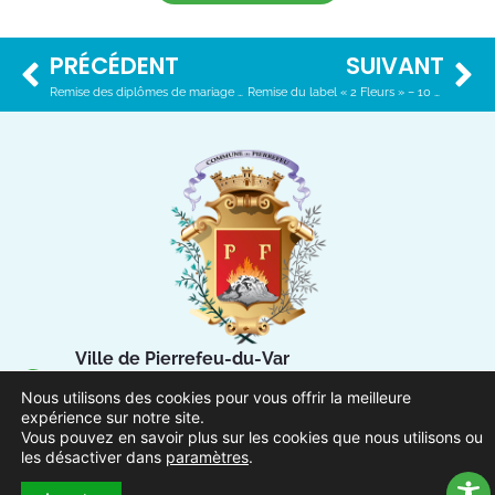
PRÉCÉDENT
SUIVANT
Remise des diplômes de mariage – 2 décembre 2020
Remise du label « 2 Fleurs » – 10 décembre 2020
Ville de Pierrefeu-du-Var
1 Place Urbain Sénès
Nous utilisons des cookies pour vous offrir la meilleure
83390 Pierrefeu-du-Var
expérience sur notre site.
Vous pouvez en savoir plus sur les cookies que nous utilisons ou
les désactiver dans
paramètres
.
04.94.13.53.13
Du lundi au vendredi de 8h30