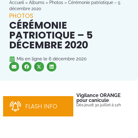
Accueil
»
Albums
»
Photos
»
Cérémonie patriotique – 5
décembre 2020
PHOTOS
CÉRÉMONIE
PATRIOTIQUE – 5
DÉCEMBRE 2020
Mis en ligne le
6 décembre 2020
Vigilance ORANGE
Pl
pour canicule
Ins
nom
FLASH INFO
Dès jeudi 30 juillet à 12h
bén
néc
cha