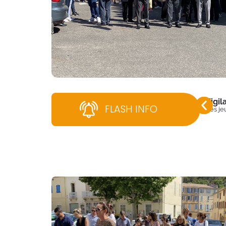
Vigi
FLASH INFO
Dès jeu