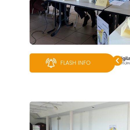
Vigi
FLASH INFO
Dès jeu