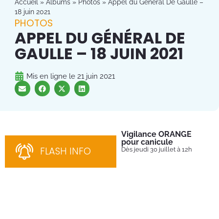
Accueil
»
Albums
»
Photos
»
Appel du Général De Gaulle –
18 juin 2021
PHOTOS
APPEL DU GÉNÉRAL DE
GAULLE – 18 JUIN 2021
Mis en ligne le
21 juin 2021
Vigilance ORANGE
Pl
pour canicule
Ins
nom
FLASH INFO
Dès jeudi 30 juillet à 12h
bén
néc
cha