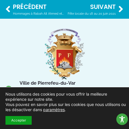
PRÉCÉDENT
SUIVANT
Hommages à Rabah Aït Ahmed et André Luglia – 18 juin 2021
Fête locale du 18 au 20 juin 2021
Ville de Pierrefeu-du-Var
1 Place Urbain Sénès
Nous utilisons des cookies pour vous offrir la meilleure
83390 Pierrefeu-du-Var
expérience sur notre site.
Vous pouvez en savoir plus sur les cookies que nous utilisons ou
04.94.13.53.13
les désactiver dans
paramètres
.
Du lundi au vendredi de 8h30
Accepter
à 12h et de 13h à 17h