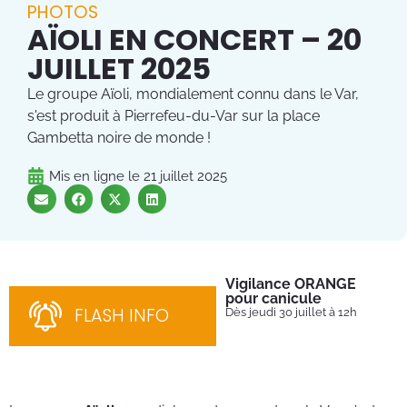
PHOTOS
AÏOLI EN CONCERT – 20
JUILLET 2025
Le groupe Aïoli, mondialement connu dans le Var,
s'est produit à Pierrefeu-du-Var sur la place
Gambetta noire de monde !
Mis en ligne le
21 juillet 2025
Vigilance ORANGE
Pl
pour canicule
Ins
nom
FLASH INFO
Dès jeudi 30 juillet à 12h
bén
néc
cha