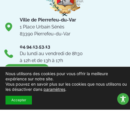
Ville de Pierrefeu-du-Var
1 Place Urbain Sénès
83390 Pierrefeu-du-Var
04.94.13.53.13
Du lundi au vendredi de 8h30
à 12h et de 13h à 17h
NOUS CONTACTER
Nous utilisons des cookies pour vous offrir la meilleure
expérience sur notre site.
Suivez-nous !
Vous pouvez en savoir plus sur les cookies que nous utilisons ou
les désactiver dans
paramètres
.
Accepter
ACCUEIL
MENTIONS
ACCESSIBILITÉ
PLAN DU
POLITIQUE DE
EXTRAN
LÉGALES
SITE
CONFIDENTIALITÉ