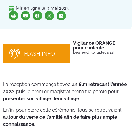
Mis en ligne le
9 mai 2023
Vigilance ORANGE
Pl
pour canicule
Ins
nom
FLASH INFO
Dès jeudi 30 juillet à 12h
bén
néc
cha
La réception commençait avec
un film retraçant l’année
2022
, puis le premier magistrat prenait la parole pour
présenter son village, leur village
!
Enfin, pour clore cette cérémonie, tous se retrouvaient
autour du verre de l’amitié afin de faire plus ample
connaissance
.