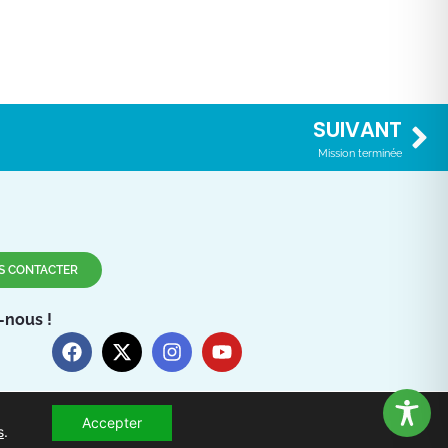
SUIVANT
Mission terminée
S CONTACTER
-nous !
Accepter
s
.