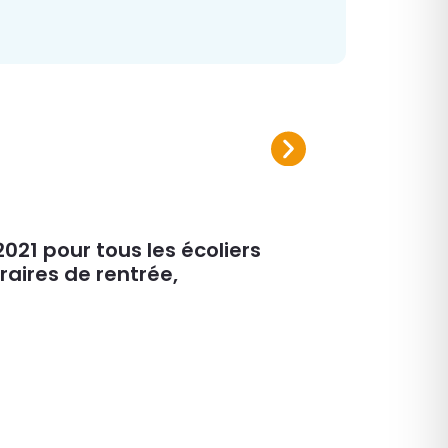
Plan canicule 2026
Inscrivez-vous sur le registre nomi
021 pour tous les écoliers
raires de rentrée,